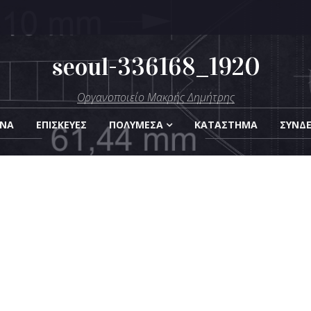
seoul-336168_1920
μήτρης
Οργανοποιείο Μακρής Δημήτρης
Οργάνων
ΑΝΑ
ΕΠΙΣΚΕΎΕΣ
ΠΟΛΥΜΈΣΑ
KΑΤΆΣΤΗΜΑ
ΣΎΝΔ