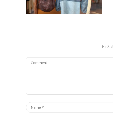
Η ηλ. 
Comment
Name
*