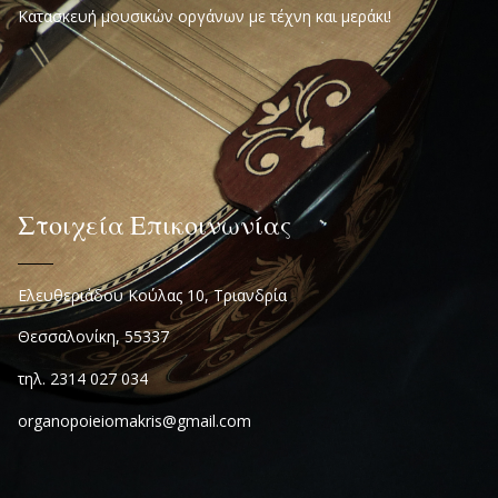
Κατασκευή μουσικών οργάνων με τέχνη και μεράκι!
Στοιχεία Επικοινωνίας
Ελευθεριάδου Κούλας 10, Τριανδρία
Θεσσαλονίκη, 55337
τηλ. 2314 027 034
organopoieiomakris@gmail.com