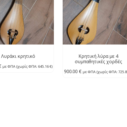
Λυράκι κρητικό
Κρητική λύρα με 4
συμπαθητικές χορδές
€
με ΦΠΑ (χωρίς ΦΠΑ:
645.16
€
)
900.00
€
με ΦΠΑ (χωρίς ΦΠΑ:
725.