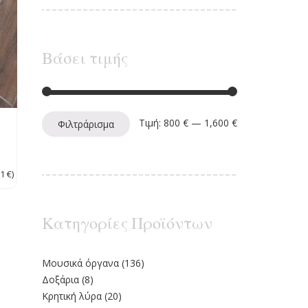
Βάσει τιμής
Ελάχιστη τιμή
Μέγιστη τιμή
Τιμή:
800 €
—
1,600 €
Φιλτράρισμα
81
€
)
Κατηγορίες Προϊόντων
Moυσικά όργανα
(136)
Δοξάρια
(8)
Κρητική λύρα
(20)