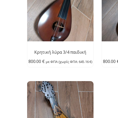
Κρητική λύρα 3/4 παιδική
800.00
€
800.00
με ΦΠΑ (χωρίς ΦΠΑ:
645.16
€
)