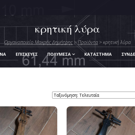
κρητική λύρα
μήτρης
Οργανοποιείο Μακρής Δημήτρης
>
Προϊόντα
>
κρητική λύρα
Οργάνων
ΑΝΑ
ΕΠΙΣΚΕΎΕΣ
ΠΟΛΥΜΈΣΑ
KΑΤΆΣΤΗΜΑ
ΣΎΝΔ