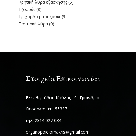
Κρητική λύρα εξάσκησης
(5)
Τζουράς
(8)
Τρίχορδο μπουζούκι
(9)
Ποντιακή λύρα
(9)
Στοιχεία Επικοινωνίας
Ελευθεριάδου Κούλας 10, Τριανδρία
Θεσσαλονίκη, 55337
τηλ. 2314 027 034
organopoieiomakris@gmail.com