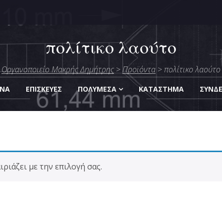
πολίτικο λαούτο
μήτρης
Οργανοποιείο Μακρής Δημήτρης
>
Προϊόντα
>
πολίτικο λαούτο
Οργάνων
ΑΝΑ
ΕΠΙΣΚΕΎΕΣ
ΠΟΛΥΜΈΣΑ
KΑΤΆΣΤΗΜΑ
ΣΎΝΔ
ριάζει με την επιλογή σας.