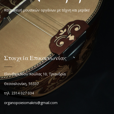
Κατασκευή μουσικών οργάνων με τέχνη και μεράκι!
Στοιχεία Επικοινωνίας
Ελευθεριάδου Κούλας 10, Τριανδρία
Θεσσαλονίκη, 55337
τηλ. 2314 027 034
organopoieiomakris@gmail.com