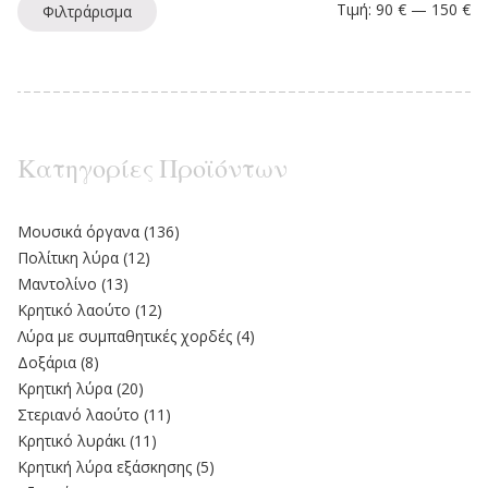
Ελ
Μέ
Τιμή:
90 €
—
150 €
Φιλτράρισμα
Κατηγορίες Προϊόντων
Moυσικά όργανα
(136)
Πολίτικη λύρα
(12)
Μαντολίνο
(13)
Κρητικό λαούτο
(12)
Λύρα με συμπαθητικές χορδές
(4)
Δοξάρια
(8)
Κρητική λύρα
(20)
Στεριανό λαούτο
(11)
Kρητικό λυράκι
(11)
Κρητική λύρα εξάσκησης
(5)