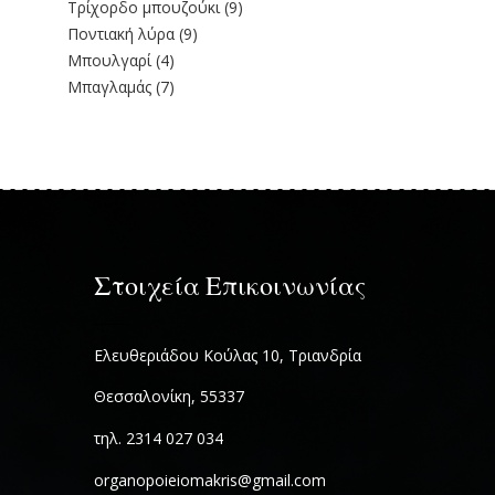
Τρίχορδο μπουζούκι
(9)
Ποντιακή λύρα
(9)
Μπουλγαρί
(4)
Μπαγλαμάς
(7)
Στοιχεία Επικοινωνίας
Ελευθεριάδου Κούλας 10, Τριανδρία
Θεσσαλονίκη, 55337
τηλ. 2314 027 034
organopoieiomakris@gmail.com