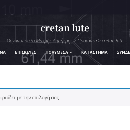
cretan lute
μήτρης
Οργανοποιείο Μακρής Δημήτρης
>
Προϊόντα
>
cretan lute
Οργάνων
ΑΝΑ
ΕΠΙΣΚΕΎΕΣ
ΠΟΛΥΜΈΣΑ
KΑΤΆΣΤΗΜΑ
ΣΎΝΔ
ριάζει με την επιλογή σας.