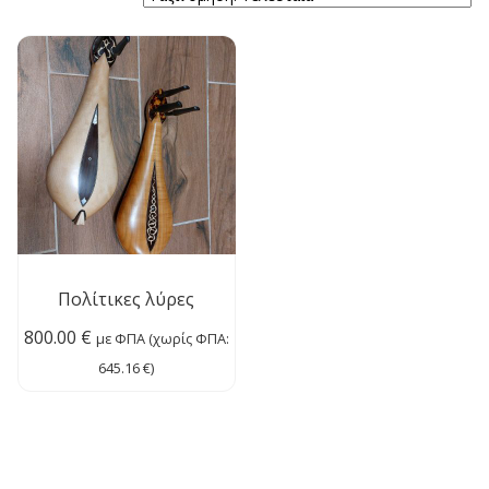
Πολίτικες λύρες
800.00
€
με ΦΠΑ (χωρίς ΦΠΑ:
645.16
€
)