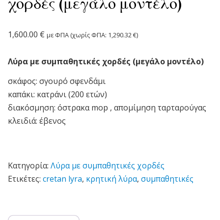
χορδές (μεγάλο μοντέλο)
1,600.00
€
με ΦΠΑ (χωρίς ΦΠΑ:
1,290.32
€
)
Λύρα με συμπαθητικές χορδές (μεγάλο μοντέλο)
σκάφος: σγουρό σφενδάμι
καπάκι: κατράνι (200 ετών)
διακόσμηση: όστρακα mop , απομίμηση ταρταρούγας
κλειδιά: έβενος
Κατηγορία:
Λύρα με συμπαθητικές χορδές
Ετικέτες:
cretan lyra
,
κρητική λύρα
,
συμπαθητικές