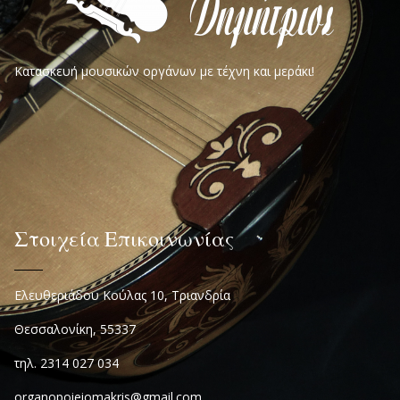
Κατασκευή μουσικών οργάνων με τέχνη και μεράκι!
Στοιχεία Επικοινωνίας
Ελευθεριάδου Κούλας 10, Τριανδρία
Θεσσαλονίκη, 55337
τηλ. 2314 027 034
organopoieiomakris@gmail.com