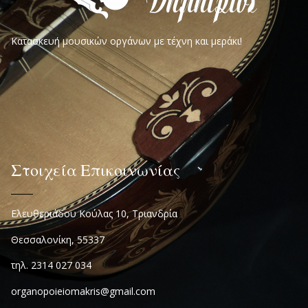
Κατασκευή μουσικών οργάνων με τέχνη και μεράκι!
Στοιχεία Επικοινωνίας
Ελευθεριάδου Κούλας 10, Τριανδρία
Θεσσαλονίκη, 55337
τηλ. 2314 027 034
organopoieiomakris@gmail.com