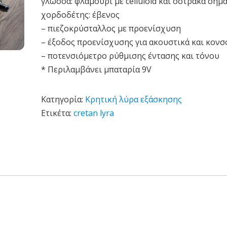
γλώσσα: φλαμούρι με celluloid και όστρακα σημ
χορδοδέτης: έβενος
– πιεζοκρύσταλλος με προενίσχυση
– έξοδος προενίσχυσης για ακουστικά και κονσ
– ποτενσιόμετρο ρύθμισης έντασης και τόνου
* Περιλαμβάνει μπαταρία 9V
Κατηγορία:
Κρητική λύρα εξάσκησης
Ετικέτα:
cretan lyra