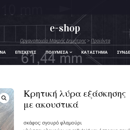
e-shop
μήτρης
Οργανοποιείο Μακρής Δημήτρης
>
Προϊόντα
Οργάνων
ΑΝΑ
ΕΠΙΣΚΕΎΕΣ
ΠΟΛΥΜΈΣΑ
KΑΤΆΣΤΗΜΑ
ΣΎΝΔ
Κρητική λύρα εξάσκησης
με ακουστικά
σκάφος: σγουρό φλαμούρι