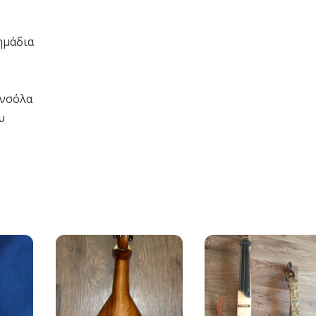
ημάδια
ονσόλα
υ