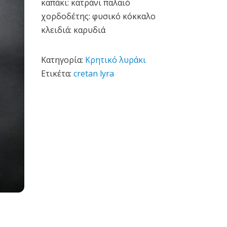
καπάκι: κατράνι παλαιό
χορδοδέτης: φυσικό κόκκαλο
κλειδιά: καρυδιά
Κατηγορία:
Kρητικό λυράκι
Ετικέτα:
cretan lyra