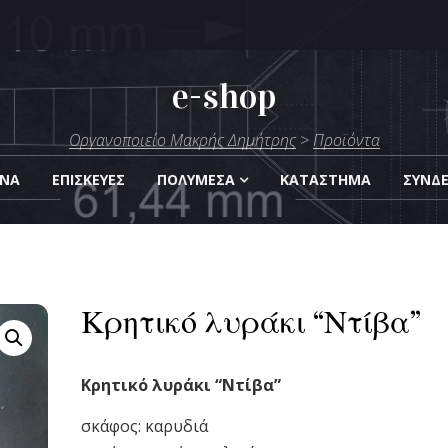
e-shop
μήτρης
Οργανοποιείο Μακρής Δημήτρης
>
Προϊόντα
Οργάνων
ΑΝΑ
ΕΠΙΣΚΕΎΕΣ
ΠΟΛΥΜΈΣΑ
KΑΤΆΣΤΗΜΑ
ΣΎΝΔ
Κρητικό λυράκι “Ντίβα”
Κρητικό λυράκι “Ντίβα”
σκάφος: καρυδιά