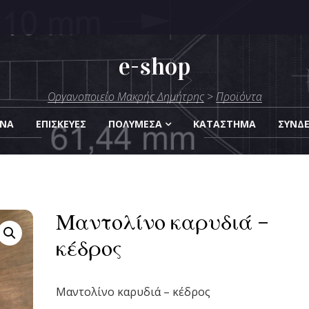
e-shop
μήτρης
Οργανοποιείο Μακρής Δημήτρης
>
Προϊόντα
Οργάνων
ΑΝΑ
ΕΠΙΣΚΕΎΕΣ
ΠΟΛΥΜΈΣΑ
KΑΤΆΣΤΗΜΑ
ΣΎΝΔ
Μαντολίνο καρυδιά –
κέδρος
Μαντoλίνο καρυδιά – κέδρος