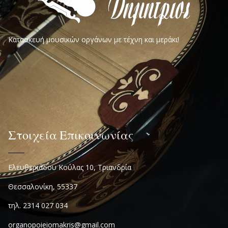
Κατασκευή μουσικών οργάνων με τέχνη και μεράκι!
Στοιχεία Επικοινωνίας
Ελευθεριάδου Κούλας 10, Τριανδρία
Θεσσαλονίκη, 55337
τηλ. 2314 027 034
organopoieiomakris@gmail.com