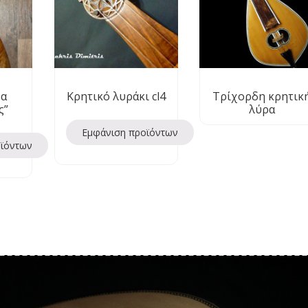
ρα
Κρητικό λυράκι cl4
Τρίχορδη κρητικ
ς”
λύρα
Εμφάνιση προϊόντων
οϊόντων