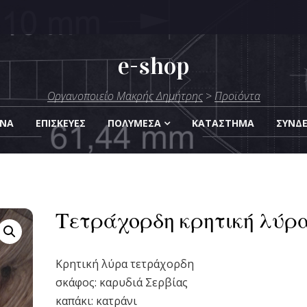
e-shop
μήτρης
Οργανοποιείο Μακρής Δημήτρης
>
Προϊόντα
Οργάνων
ΑΝΑ
ΕΠΙΣΚΕΎΕΣ
ΠΟΛΥΜΈΣΑ
KΑΤΆΣΤΗΜΑ
ΣΎΝΔ
Τετράχορδη κρητική λύρ
Κρητική λύρα τετράχορδη
σκάφος: καρυδιά Σερβίας
καπάκι: κατράνι