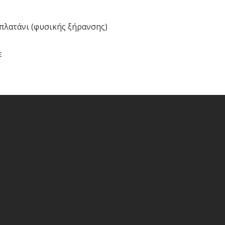
 πλατάνι (φυσικής ξήρανσης)
ε