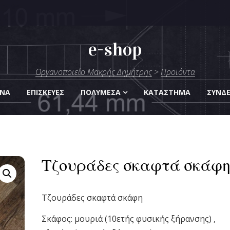
e-shop
μήτρης
Οργανοποιείο Μακρής Δημήτρης
>
Προϊόντα
Οργάνων
ΑΝΑ
ΕΠΙΣΚΕΎΕΣ
ΠΟΛΥΜΈΣΑ
KΑΤΆΣΤΗΜΑ
ΣΎΝΔ
Τζουράδες σκαφτά σκάφ
Τζουράδες σκαφτά σκάφη
Σκάφος: μουριά (10ετής φυσικής ξήρανσης) ,