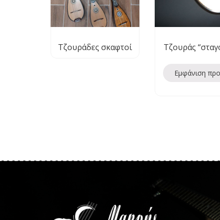
Τζουράδες σκαφτoί
Τζουράς “σταγ
Εμφάνιση πρ