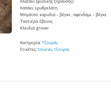
πλατάνι (φυσικής ξήρανσης)
Καπάκι: ερυθρελάτη
Μπράτσο: καρυδιά – βέγκε , σφενδάμι – βέγκε
Ταστιέρα: έβενος
Κλειδιά: grover
Κατηγορία:
Τζουράς
Ετικέτες:
tzouras
,
τζουρας