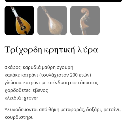
Τρίχορδη κρητική λύρα
σκάφος: καρυδιά μαύρη σγουρή
καπάκι: κατράνι (τουλάχιστον 200 ετών)
γλώσσα: κατράνι με επένδυση ασετόπαστας
χορδοδέτες: έβενος
κλειδιά : grover
*Συνοδεύονται από θήκη μεταφοράς, δοξάρι, ρετσίνι,
κουρδιστήρι