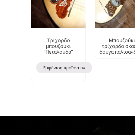
Τρίχορδο
Μπουζούκ
μπουζούκι
τρίχορδο σκα
“Πεταλούδα”
δούγα παλίσαν
Εμφάνιση προϊόντων