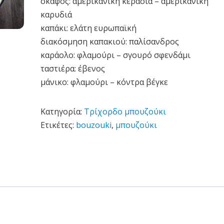
σκάφος: αμερικάνικη κερασιά – αμερικάνικη
καρυδιά
καπάκι: ελάτη ευρωπαϊκή
διακόσμηση καπακιού: παλίσανδρος
καράολο: φλαμούρι – σγουρό σφενδάμι
ταστιέρα: έβενος
μάνικο: φλαμούρι – κόντρα βέγκε
Κατηγορία:
Τρίχορδο μπουζούκι
Ετικέτες:
bouzouki
,
μπουζούκι