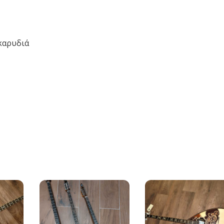
 καρυδιά