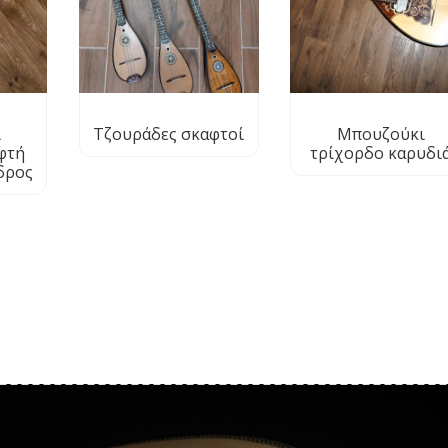
ι
Τζουράδες σκαφτoί
Μπουζούκι
φτή
τρίχορδο καρυδι
δρος