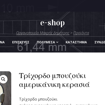
e-shop
μήτρης
Οργανοποιείο Μακρής Δημήτρης
>
Προϊόντα
Οργάνων
ΑΝΑ
ΕΠΙΣΚΕΎΕΣ
ΠΟΛΥΜΈΣΑ
KΑΤΆΣΤΗΜΑ
ΣΎΝΔ
Τρίχορδο μπουζούκι
αμερικάνικη κερασιά
Τρίχορδο μπουζούκι