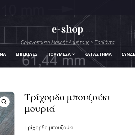
e-shop
μήτρης
Οργανοποιείο Μακρής Δημήτρης
>
Προϊόντα
Οργάνων
ΑΝΑ
ΕΠΙΣΚΕΎΕΣ
ΠΟΛΥΜΈΣΑ
KΑΤΆΣΤΗΜΑ
ΣΎΝΔ
Τρίχορδο μπουζούκι
μουριά
Τρίχορδο μπουζούκι