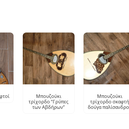
φτoί
Μπουζούκι
Μπουζούκι
τρίχορδο “Γρύπες
τρίχορδο σκαφτ
των Αβδήρων”
δούγα παλίσανδρο