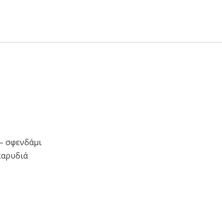
– σφενδάμι
καρυδιά