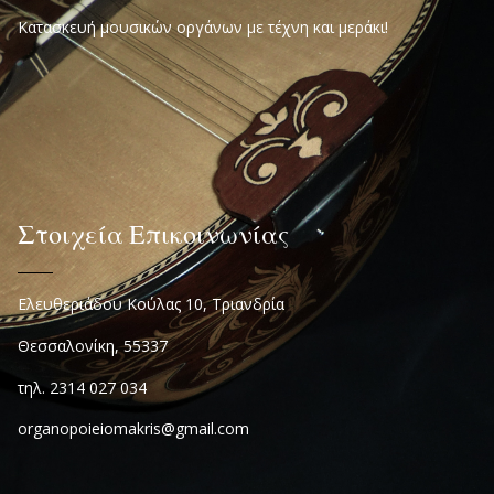
Κατασκευή μουσικών οργάνων με τέχνη και μεράκι!
Στοιχεία Επικοινωνίας
Ελευθεριάδου Κούλας 10, Τριανδρία
Θεσσαλονίκη, 55337
τηλ. 2314 027 034
organopoieiomakris@gmail.com