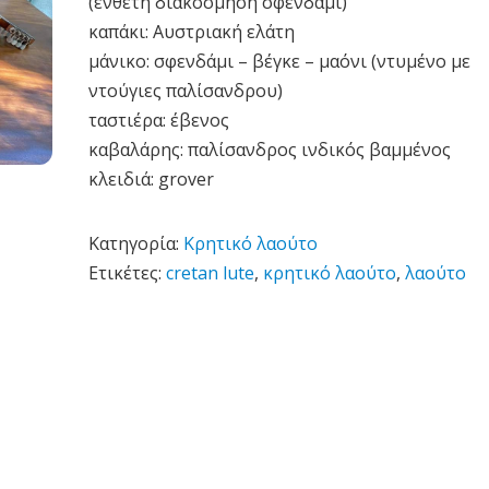
(ένθετη διακόσμηση σφενδάμι)
καπάκι: Αυστριακή ελάτη
μάνικο: σφενδάμι – βέγκε – μαόνι (ντυμένο με
ντούγιες παλίσανδρου)
ταστιέρα: έβενος
καβαλάρης: παλίσανδρος ινδικός βαμμένος
κλειδιά: grover
Κατηγορία:
Κρητικό λαούτο
Ετικέτες:
cretan lute
,
κρητικό λαούτο
,
λαούτο