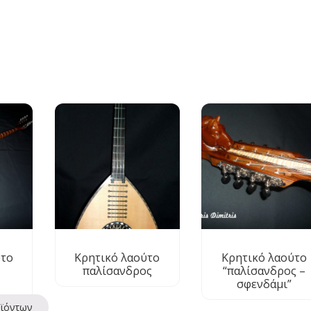
ύτο
Κρητικό λαούτο
Κρητικό λαούτο
παλίσανδρος
“παλίσανδρος –
σφενδάμι”
οϊόντων