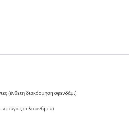
γιες (ένθετη διακόσμηση σφενδάμι)
με ντούγιες παλίσανδρου)