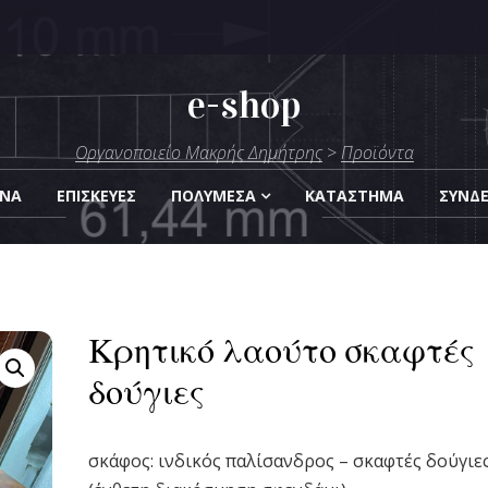
e-shop
μήτρης
Οργανοποιείο Μακρής Δημήτρης
>
Προϊόντα
Οργάνων
ΑΝΑ
ΕΠΙΣΚΕΎΕΣ
ΠΟΛΥΜΈΣΑ
KΑΤΆΣΤΗΜΑ
ΣΎΝΔ
Κρητικό λαούτο σκαφτές
δούγιες
σκάφος: ινδικός παλίσανδρος – σκαφτές δούγιε