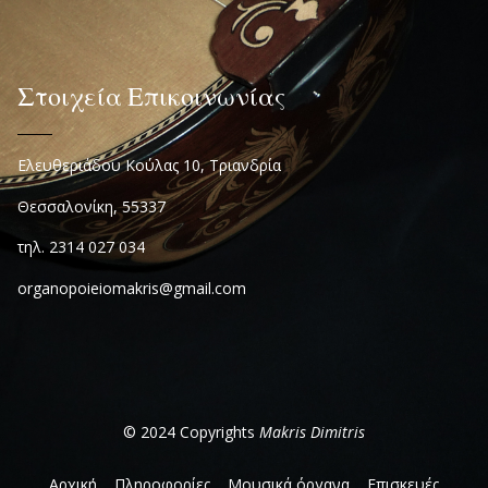
Στοιχεία Επικοινωνίας
Ελευθεριάδου Κούλας 10, Τριανδρία
Θεσσαλονίκη, 55337
τηλ. 2314 027 034
organopoieiomakris@gmail.com
© 2024 Copyrights
Makris Dimitris
Αρχική
Πληροφορίες
Μουσικά όργανα
Επισκευές