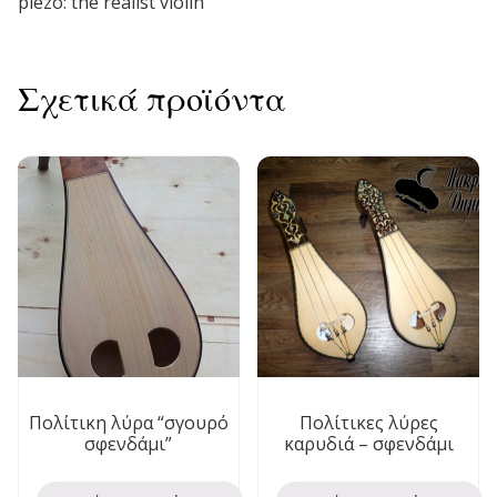
piezo: the realist violin
Σχετικά προϊόντα
Πολίτικη λύρα “σγουρό
Πολίτικες λύρες
σφενδάμι”
καρυδιά – σφενδάμι